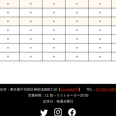
×
×
×
×
×
×
×
×
×
×
×
×
×
×
×
×
×
×
×
×
×
×
×
×
×
×
×
×
×
×
×
×
×
×
×
住所：東京都千代田区神田淡路町2-10【
GoogleMAP
】
TEL：
03-3251-0287
営業時間：11:30～ラストオーダー20:00
定休日：毎週水曜日