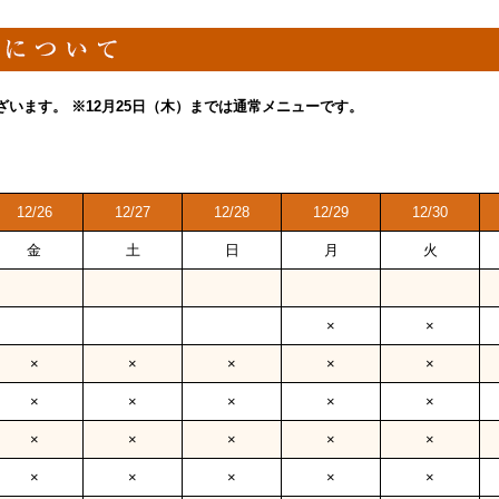
ざいます。
※12月25日（木）までは通常メニューです。
12/26
12/27
12/28
12/29
12/30
金
土
日
月
火
×
×
×
×
×
×
×
×
×
×
×
×
×
×
×
×
×
×
×
×
×
×