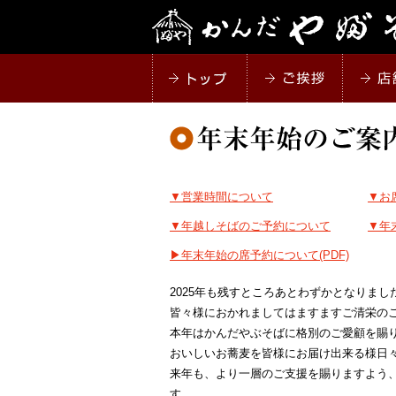
▼営業時間について
▼お
▼年越しそばのご予約について
▼年
▶︎年末年始の席予約について(PDF)
2025年も残すところあとわずかとなりまし
皆々様におかれましてはますますご清栄の
本年はかんだやぶそばに格別のご愛顧を賜
おいしいお蕎麦を皆様にお届け出来る様日
来年も、より一層のご支援を賜りますよう
す。