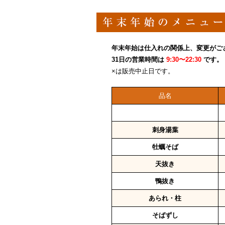
年末年始は仕入れの関係上、変更がご
31日の営業時間は
9:30〜22:30
です。
×は販売中止日です。
品名
刺身湯葉
牡蠣そば
天抜き
鴨抜き
あられ・柱
そばずし