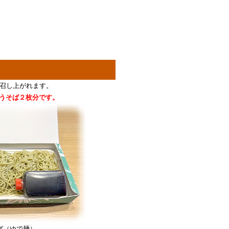
召し上がれます。
うそば２枚分です。
ば（ゆで麺）